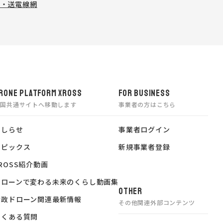
塔・送電線網
遮熱塗料・遮光
RONE PLATFORM XROSS
FOR BUSINESS
全国共通サイトへ移動します
事業者の方はこちら
おしらせ
事業者ログイン
トピックス
新規事業者登録
ROSS紹介動画
ドローンで変わる未来のくらし動画集
OTHER
行政ドローン関連最新情報
その他関連外部コンテンツ
よくある質問